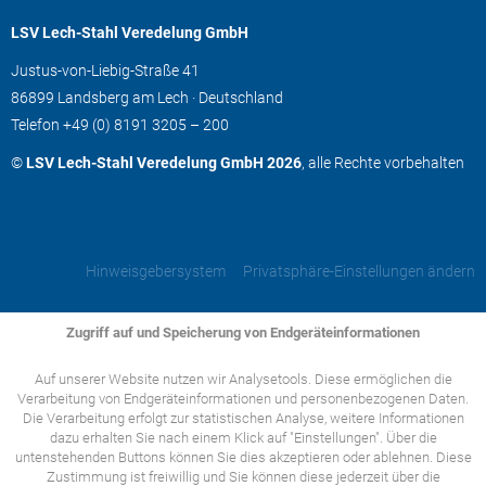
LSV Lech-Stahl Veredelung GmbH
Justus-von-Liebig-Straße 41
86899 Landsberg am Lech · Deutschland
Telefon
+49 (0) 8191 3205 – 200
©
LSV Lech-Stahl Veredelung GmbH 2026
, alle Rechte vorbehalten
Hinweisgebersystem
Privatsphäre-Einstellungen ändern
Zugriff auf und Speicherung von Endgeräteinformationen
Auf unserer Website nutzen wir Analysetools. Diese ermöglichen die
Verarbeitung von Endgeräteinformationen und personenbezogenen Daten.
Die Verarbeitung erfolgt zur statistischen Analyse, weitere Informationen
dazu erhalten Sie nach einem Klick auf "Einstellungen". Über die
untenstehenden Buttons können Sie dies akzeptieren oder ablehnen. Diese
Zustimmung ist freiwillig und Sie können diese jederzeit über die