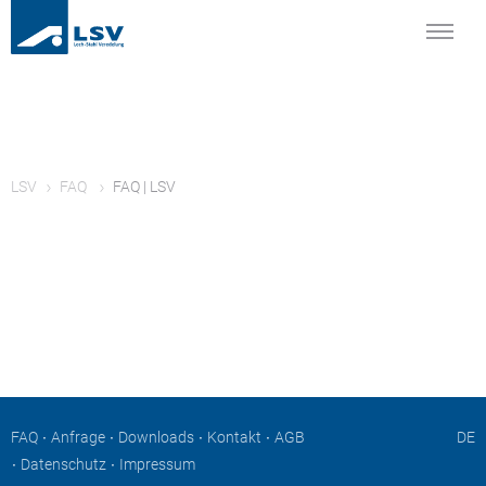
LSV
FAQ
FAQ | LSV
Navigation
FAQ
Anfrage
Downloads
Kontakt
AGB
DE
überspringen
Datenschutz
Impressum