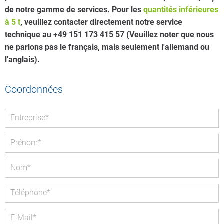
de notre
gamme de services
. Pour les
quantités inférieures
à 5 t
, veuillez contacter directement notre service
technique au +49 151 173 415 57 (Veuillez noter que nous
ne parlons pas le français, mais seulement l'allemand ou
l'anglais).
Coordonnées
Champ
Entreprise
*
obligatoire
Champ
Prénom
*
obligatoire
Champ
Nom
*
obligatoire
Champ
Téléphone
*
obligatoire
Champ
E-Mail
*