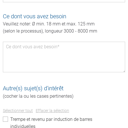
obligatoire
Ce dont vous avez besoin
Veuillez noter: Ø min. 18 mm et max. 125 mm
(selon le processus), longueur 3000 - 8000 mm
Champ
Ce dont vous avez besoin
*
obligatoire
Autre(s) sujet(s) d'intérêt
(cocher la ou les cases pertinentes)
Sélectionner tout
Effacer la sélection
Trempe et revenu par induction de barres
individuelles